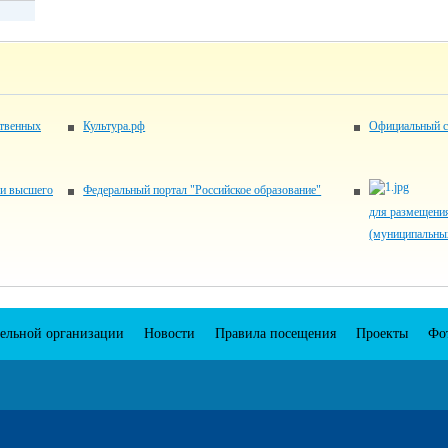
ственных
Культура.рф
Официальный с
 и высшего
Федеральный портал "Российское образование"
для размещени
(муниципальны
тельной организации
Новости
Правила посещения
Проекты
Фо