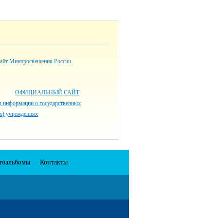
айт Минпросвещения России
ОФИЦИАЛЬНЫЙ САЙТ
я информации о государственных
х) учреждениях
тоальбомы
Контакты