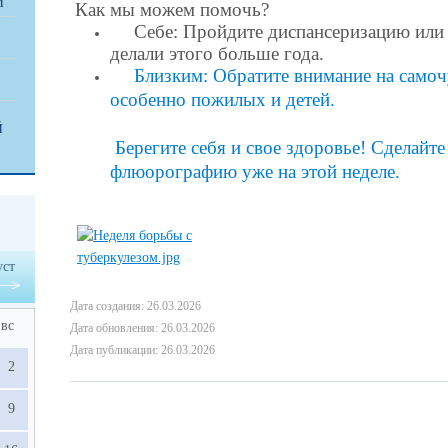
И
Как мы можем помочь?
Себе
:
Пройдите
д
испансеризацию или
делали этого больше года.
Близким
:
Обратите
внимание
на
самоч
особенно
пожилых
и
детей
.
Й
Берегите себя и свое здоровье! Сделайт
флюорографию уже на этой неделе.
уст
Дата создания: 26.03.2026
вс
Дата обновления: 26.03.2026
Дата публикации: 26.03.2026
2
9