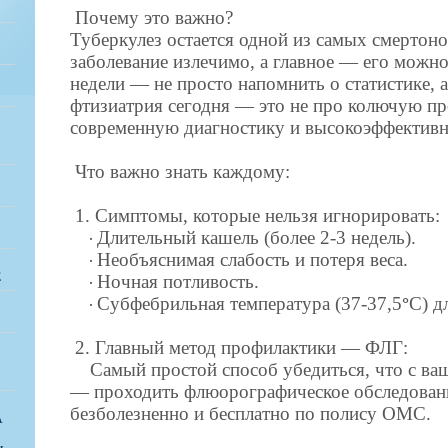
Почему это важно?
Туберкулез остается одной из самых смертоно
заболевание излечимо, а главное — его можно
недели — не просто напомнить о статистике, 
фтизиатрия сегодня — это не про колючую пр
современную диагностику и высокоэффективн
Что важно знать каждому:
1. Симптомы, которые нельзя
игнорировать:
·
Длительный
кашель
(
более
2-3
недель
).
·
Необъяснимая
слабость
и
потеря
веса
.
Е
·
Ночная
потливость
.
·
Субфебрильная
температура
(37-37,5
°
C)
д
2. Главный метод профилактики —
ФЛГ:
Самый простой способ убедиться, что с ва
— проходить флюорографическое обследование
безболезненно и бесплатно по полису ОМС.
А