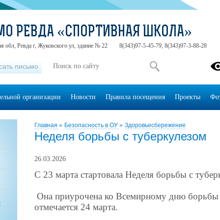
МО РЕВДА «СПОРТИВНАЯ ШКОЛА»
я обл, Ревда г, Жуковского ул, здание № 22
8(343)97-5-45-79, 8(343)97-3-88-28
сать письмо
тельной организации
Новости
Правила посещения
Проекты
Фо
Главная
»
Безопасность в ОУ
»
Здоровьесбережение
Неделя борьбы с туберкулезом
26.03.2026
С 23 марта стартовала Неделя борьбы с тубер
Она приурочена ко Всемирному дню борьбы 
Ы
отмечается 24 марта.